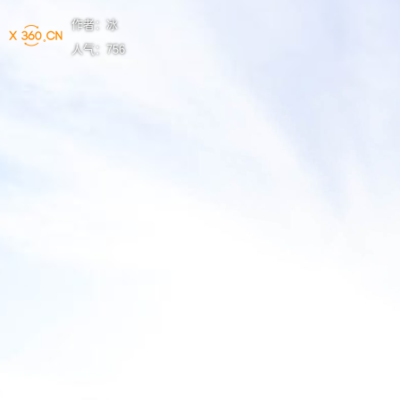
作者：
冰
人气：
756