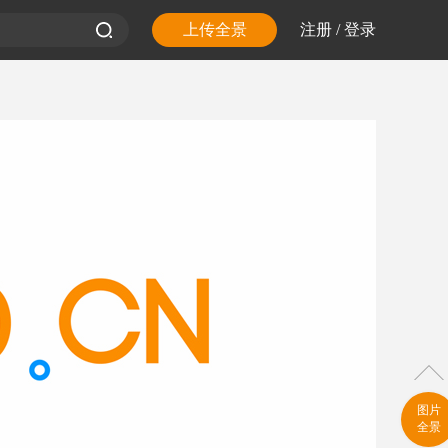
上传全景
注册
/
登录
图片
全景