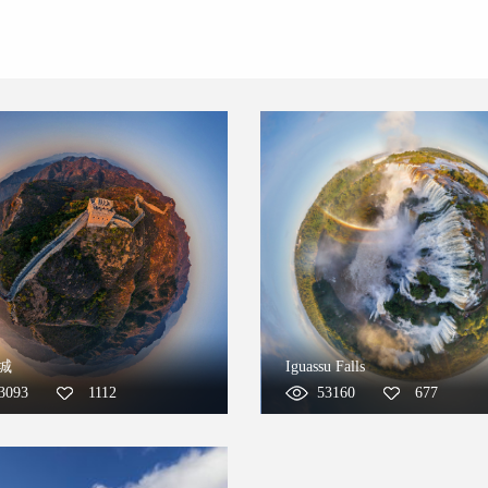
城
Iguassu Falls
3093
1112
53160
677