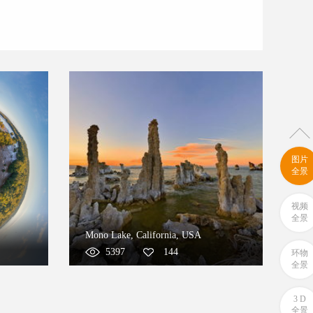
图片
全景
视频
全景
Mono Lake, California, USA
5397
144
环物
全景
3 D
全景