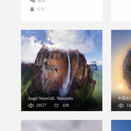
微信：
Q Q：
Angel Waterfall, Venezuela
中国长
19577
439
14