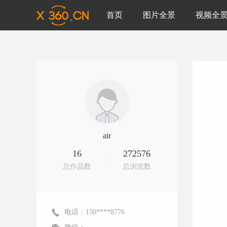
首页
图片全景
视频全
air
16
272576
总作品数
总浏览数
电话：150****8776