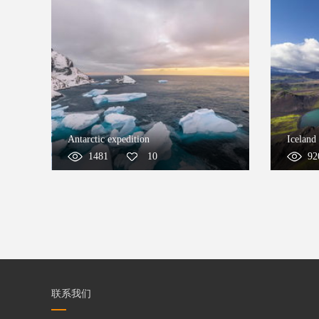
Antarctic expedition
Iceland
1481
10
92
联系我们