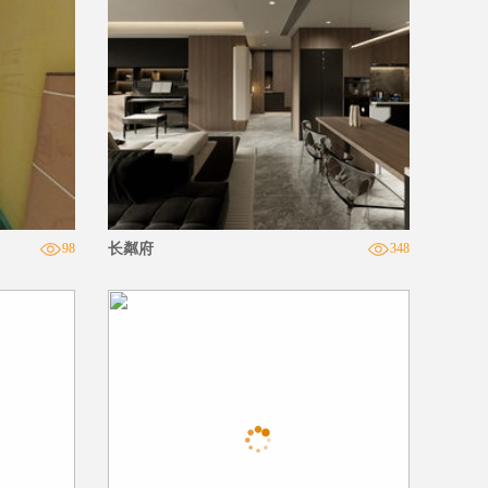
98
长粼府
348