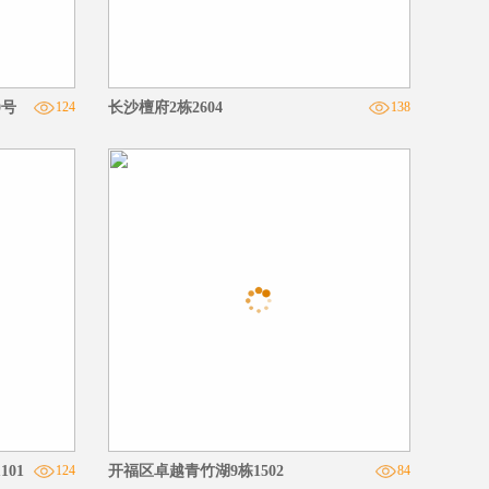
0号
124
长沙檀府2栋2604
138
01
124
开福区卓越青竹湖9栋1502
84