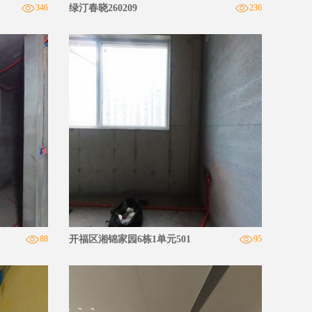
346
绿汀春晓260209
236
88
开福区湘锦家园6栋1单元501
95