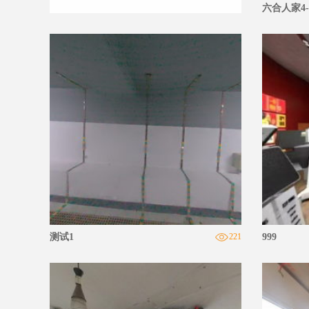
六合人家4-1
720全家福
网上展厅
测试1
221
999