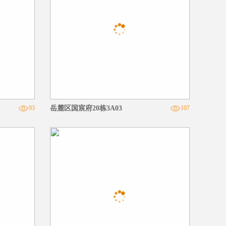
93
岳麓区国宸府20栋3A03
107