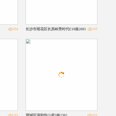
214
长沙市雨花区长房岭秀时代E10栋2601
115
215
望城区润和悦山府3栋2302
111