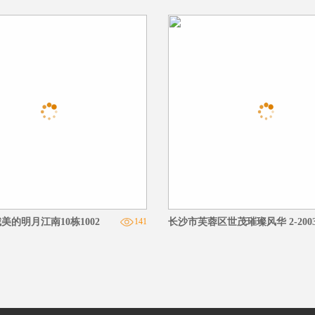
美的明月江南10栋1002
141
长沙市芙蓉区世茂璀璨风华 2-200