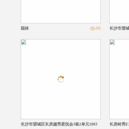
园林
262
长沙市望城
长沙市望城区长房越秀星悦会3栋2单元1003
长房岭秀E12