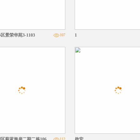
景荣华苑3-1103
107
1
区蔚蓝海岸二期二栋106
112
啟安