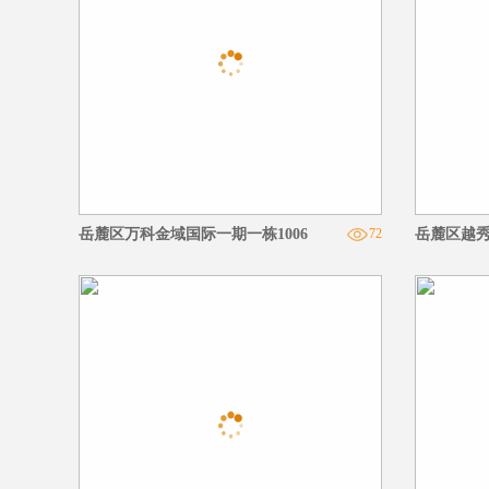
岳麓区万科金域国际一期一栋1006
72
岳麓区越秀栖