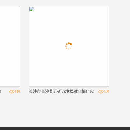
3
110
长沙市长沙县五矿万境松雅35栋1402
100