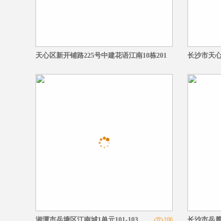
天心区新开铺路225号中建花语江南10栋201
长沙市天心区
162
湘潭市岳塘区江南城1单元101-103
106
长沙市岳麓