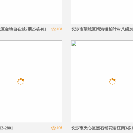
区金地自在城7期25栋401
108
长沙市望城区靖港镇柏叶村八组2
-2801
106
长沙市天心区黑石铺花语江南3栋11