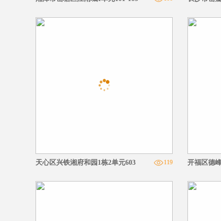
天心区兴铁湘府和园1栋2单元603
119
开福区德峰小