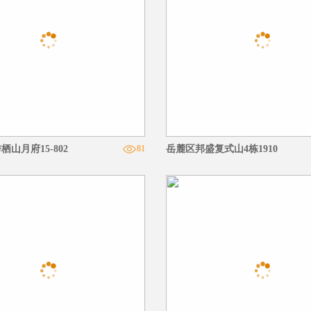
山月府15-802
81
岳麓区邦盛复式山4栋1910