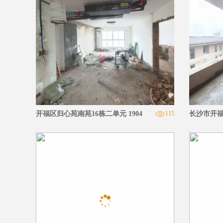
开福区归心苑南苑16栋二单元 1904
115
长沙市开