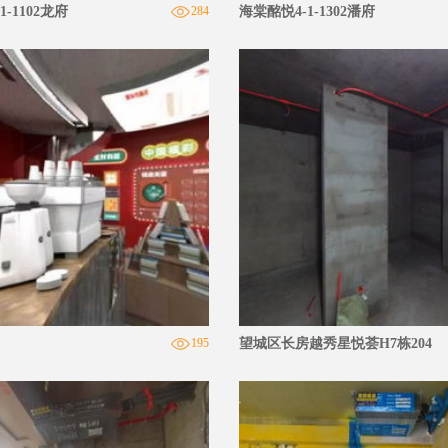
-1102龙府
284
海棠酩悦4-1-1302潘府
195
望城区长房越秀星悦荟H7栋204