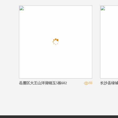
109
岳麓区大王山洋湖锦玉5栋602
93
长沙县绿城