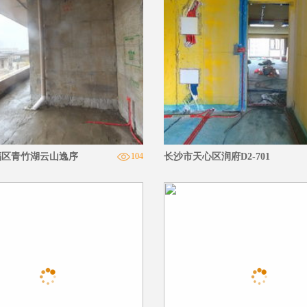
福区青竹湖云山逸序
104
长沙市天心区润府D2-701