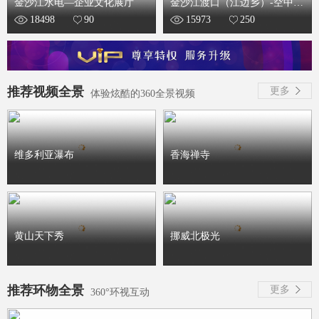
金沙江水电—企业文化展厅
金沙江渡口（江边乡）-空中全
18498
90
15973
250
景
推荐视频全景
更多
体验炫酷的360全景视频
维多利亚瀑布
香海禅寺
黄山天下秀
挪威北极光
推荐环物全景
更多
360°环视互动