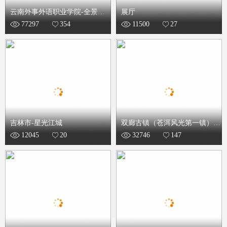
云南外事外语职业学院-全景漫
展厅
77297
354
11500
27
游
吉林市-星光江城
双廊古镇（苍洱风光第一镇）-
12045
20
32746
147
全景漫游