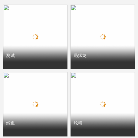
测试
迅猛龙
鲸鱼
蛇精