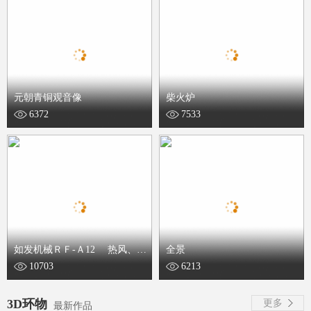
元朝青铜观音像
柴火炉
6372
7533
如发机械ＲＦ-Ａ12 热风、热
全景
10703
6213
块 多功能焊接机
3D环物
更多
最新作品