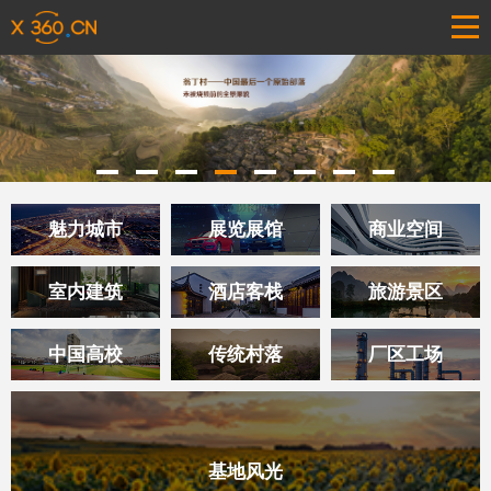
魅力城市
展览展馆
商业空间
室内建筑
酒店客栈
旅游景区
中国高校
传统村落
厂区工场
基地风光