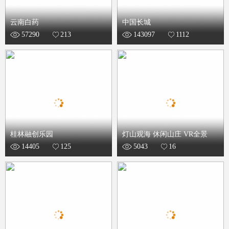
云南白药
中国长城
57290
213
143097
1112
桂林融创乐园
灯山观海 休闲山庄 VR全景
14405
125
5043
16