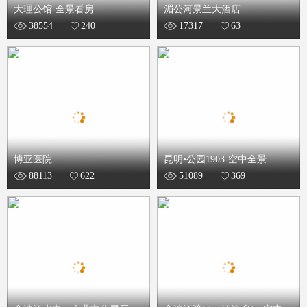
大理公馆-全景看房
湄公河景兰大酒店
38554
240
17317
63
博亚医院
昆明•公园1903-空中全景
88113
622
51089
369