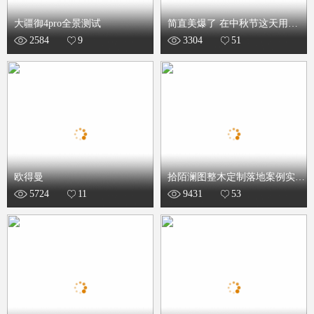
大疆御4pro全景测试
简直美爆了 在中秋节这天用无
2584
9
3304
51
人机拍下了双彩虹
欧得曼
拾陌澜图整木定制落地案例实拍
5724
11
9431
53
之翠羽丹霞