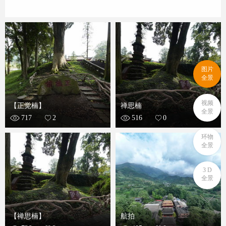
图片
全景
视频
【正觉楠】
禅思楠
全景
717
2
516
0
环物
全景
3 D
全景
【禅思楠】
航拍