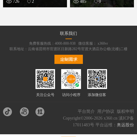
726
2
485
0
联系我们
免费客服热线：4000-800-938 微信客服： x360vr
联系地址：云南省昆明市官渡区日新路282号官渡大酒店办公楼(北楼)二楼
关注公众号
访问小程序
添加微信客
服
平台简介
用户协议
版权申明
Copyright©2006-2026 x360.cn
滇ICP备
17011483号 平台运维：
奥远股份