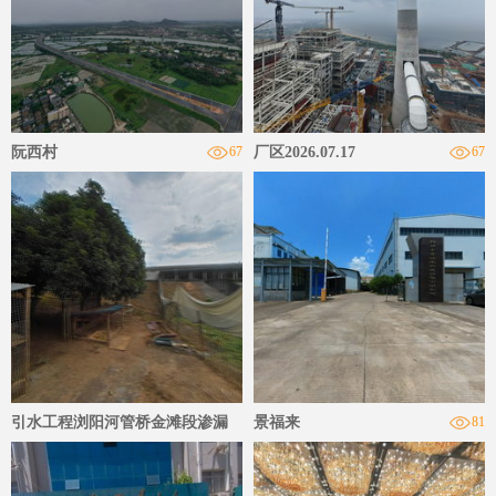
阮西村
67
厂区2026.07.17
67
引水工程浏阳河管桥金滩段渗漏
景福来
81
63
工程地质勘察