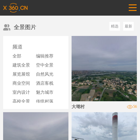
全景图片
精选
最新
频道
全部
编辑推荐
建筑全景
空中全景
展览展馆
自然风光
商业空间
酒店客栈
室内设计
魅力城市
高校全景
传统村落
大㙟村
56
旅游景区
纪实全景
厂区工场
基地风光
720全家福
网上展厅