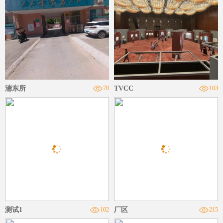
湍东所
78
TVCC
103
测试1
102
厂区
215